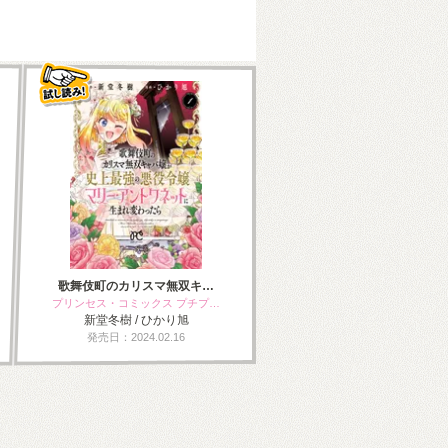
歌舞伎町のカリスマ無双キ…
プリンセス・コミックス プチプ…
新堂冬樹 / ひかり旭
発売日：2024.02.16