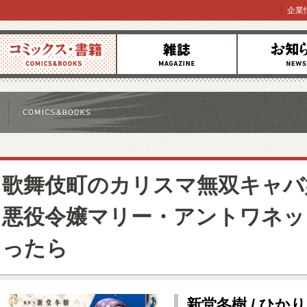
企業
コミックス
雑誌
お知らせ
歌舞伎町のカリスマ無双キャバ
悪役令嬢マリー・アントワネッ
ったら
新堂冬樹 / ひか