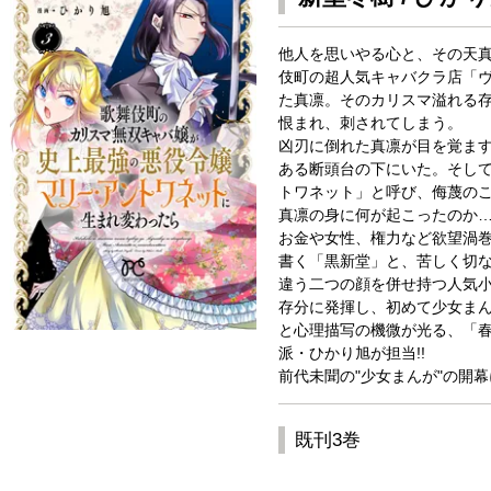
他人を思いやる心と、その天
伎町の超人気キャバクラ店「ヴ
た真凛。そのカリスマ溢れる
恨まれ、刺されてしまう。
凶刃に倒れた真凛が目を覚ま
ある断頭台の下にいた。そし
トワネット」と呼び、侮蔑の
真凛の身に何が起こったのか…
お金や女性、権力など欲望渦
書く「黒新堂」と、苦しく切
違う二つの顔を併せ持つ人気
存分に発揮し、初めて少女まん
と心理描写の機微が光る、「
派・ひかり旭が担当!!
前代未聞の"少女まんが"の開幕
既刊3巻