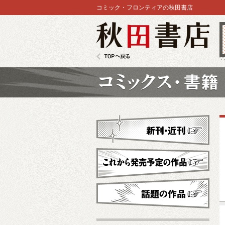
コミック・フロンティアの秋田書店
秋田書店
TOPへ戻る
コミックス
新刊・近刊
これから発売予定
話題の作品