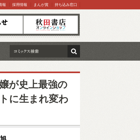
情報
採用情報
まんが賞
持ち込み窓口
オンラインショップ
検索
嬢が史上最強の
トに生まれ変わ
り旭