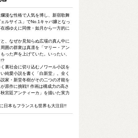
真爛漫な性格で人気を博し、新宿歌舞
ェルサイユ」でNo.1キャバ嬢となっ
存在感ゆえに同僚・如月から一方的に
すと、なぜか見知らぬ広場の真ん中に
て周囲の群衆は真凛を「マリー・アン
こもった声を上げていた。いったい、
!?
巻く裏社会に切り込むノワール小説を
ない純愛小説を書く「白新堂」。全く
小説家・新堂冬樹がその二つの才能を
が原作に挑戦!! 作画は構成力の高さ
春秋宮廷アンティーカ」を描いた実力
に日本もフランスも世界も大注目!!