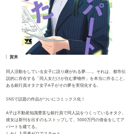
賀来
同人活動をしている女子に語り継がれる夢……。それは、都市伝
説的に存在する「同人女だけが住む夢物件」を本当に作ること。
ある銀行員オタク女子A子がその夢を実現化する。
SNSで話題の作品がついにコミックス化！
A子は不動産知識豊富な銀行員で同人誌をつくっているオタク。
彼女は新刊を出すのもストップして、5000万円の借金をしてア
パートを建てる。
しかし入居者ゼロでスタート。