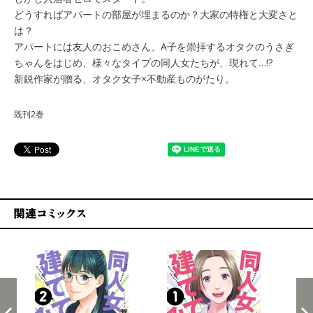
どうすればアパートの部屋が埋まるのか？大家の特権と大変さと
は？
アパートには友人のおこめさん、A子を崇拝するオタクのうさぎ
ちゃんをはじめ、様々なタイプの同人女たちが、現れて…!?
新鋭作家が贈る、オタク女子×不動産ものがたり。
既刊2巻
関連コミックス