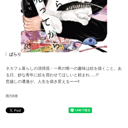
ぱらり
ネカフェ暮らしの清掃員・一希の唯一の趣味は絵を描くこと。あ
る日、妙な青年に絵を買わせてほしいと頼まれ……!?
窓越しの遭逢が、人生を描き変えるーー!!
既刊8巻