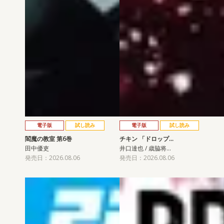
電子版
試し読み
電子版
試し読み
閻魔の教室 第6巻
チキン 「ドロップ…
田中優吏
井口達也 / 歳脇将…
発売日：2026.08.06
発売日：2026.08.06