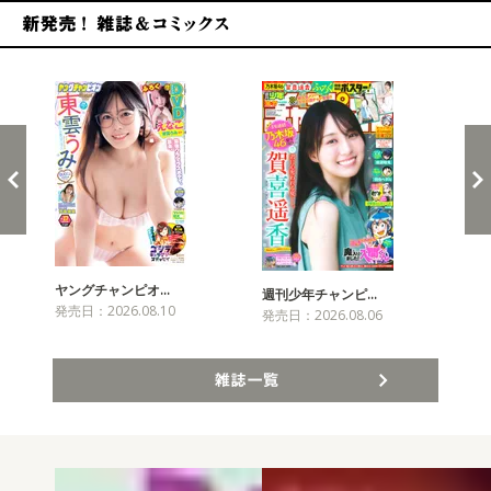
新発売！雑誌&コミックス
ヤングチャンピオ…
チャ
週刊少年チャンピ…
発売日：2026.08.10
発売
発売日：2026.08.06
雑誌一覧