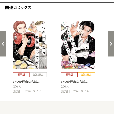
関連コミックス
戻る
進む
電子版
試し読み
電子版
試し読み
いつか死ぬなら絵…
いつか死ぬなら絵…
い
ぱらり
ぱらり
ぱ
発売日：2026.08.17
発売日：2026.03.16
発売