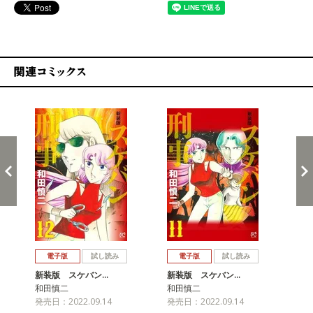
関連コミックス
戻る
進む
電子版
試し読み
電子版
試し読み
新装版 スケバン…
新装版 スケバン…
新
和田慎二
和田慎二
和
発売日：2022.09.14
発売日：2022.09.14
発売