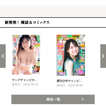
新発売！雑誌&コミックス
ヤングチャンピオ…
チャ
週刊少年チャンピ…
発売日：2026.08.10
発売
発売日：2026.08.06