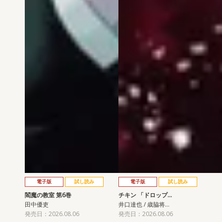
電子版
試し読み
電子版
試し読み
閻魔の教室 第6巻
チキン 「ドロップ…
田中優吏
井口達也 / 歳脇将…
発売日：2026.08.06
発売日：2026.08.06