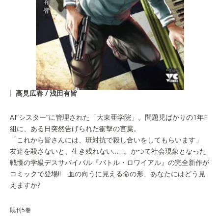
高見広春 / 浅田有皆
AI“シスター”に管理された「大東亜学院」。問題児ばかりの1年F
組に、ある日突然告げられた衝撃の言葉。
「これから皆さんには、班対抗で殺し合いをしてもらいます」
友達を殺さないと、生き残れない……。かつて社会現象となった
戦慄の学級デスサバイバル『バトル・ロワイアル』の完全新作が
コミックで登場!! 血の向うに見える命の形、あなたにはどう見
えますか?
既刊5巻