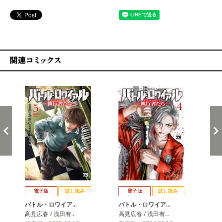
関連コミックス
戻る
進む
電子版
試し読み
電子版
試し読み
バトル・ロワイア…
バトル・ロワイア…
バ
高見広春 / 浅田有…
高見広春 / 浅田有…
高見