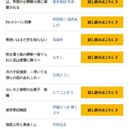
は、帝国の公爵騎士様に溺
蒼井美紗
玖米
愛される
和田慎二
福井あ
Re:スケバン刑事
しび
竜使いはまだ空を知らない
高城玲
咲き還り姫の葬歌〜捨てら
もすこ
れた花は復讐に舞う〜
月の子症候群 ～浮いてる
七海ようこ
僕らの恋のあれこれ～
セレネと秘密のお菓子 後
たてごときう
編
伊藤たつき
橘ミ
後宮香妃物語
ズキ
強面上司と奥条くん
中村右京