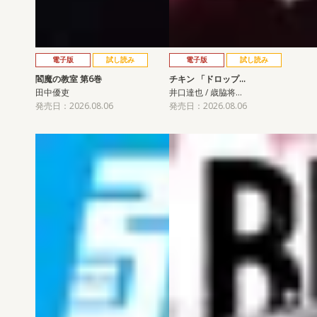
電子版
試し読み
電子版
試し読み
閻魔の教室 第6巻
チキン 「ドロップ…
田中優吏
井口達也 / 歳脇将…
発売日：2026.08.06
発売日：2026.08.06