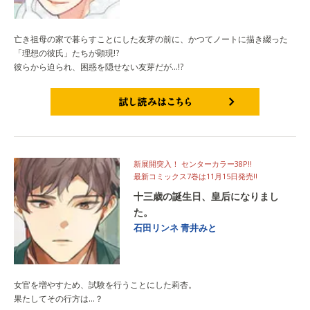
亡き祖母の家で暮らすことにした友芽の前に、かつてノートに描き綴った
「理想の彼氏」たちが顕現!?
彼らから迫られ、困惑を隠せない友芽だが...!?
試し読みはこちら
新展開突入！ センターカラー38P!!
最新コミックス7巻は11月15日発売!!
十三歳の誕生日、皇后になりまし
た。
石田リンネ
青井みと
女官を増やすため、試験を行うことにした莉杏。
果たしてその行方は…？