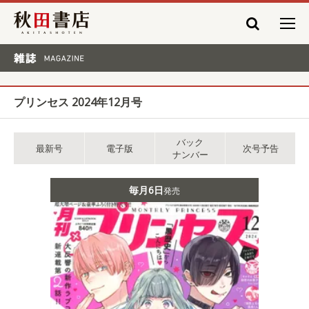
秋田書店
雑誌 MAGAZINE
プリンセス 2024年12月号
バック
最新号
電子版
次号予告
ナンバー
毎月6日
発売