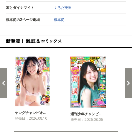
灰とダイナマイト
くろだ美里
根本尚の2ページ劇場
根本尚
新発売！雑誌&コミックス
ヤングチャンピオ…
チャ
週刊少年チャンピ…
発売日：2026.08.10
発売
発売日：2026.08.06