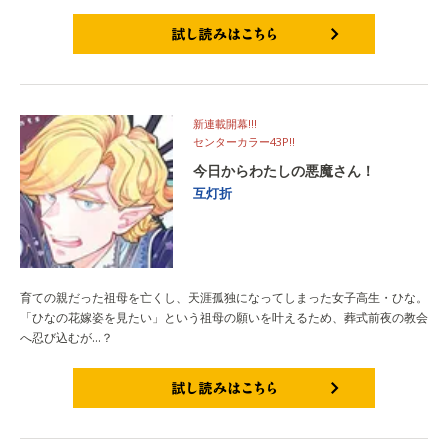
試し読みはこちら
新連載開幕!!!
センターカラー43P!!
今日からわたしの悪魔さん！
互灯折
育ての親だった祖母を亡くし、天涯孤独になってしまった女子高生・ひな。
「ひなの花嫁姿を見たい」という祖母の願いを叶えるため、葬式前夜の教会
へ忍び込むが…？
試し読みはこちら