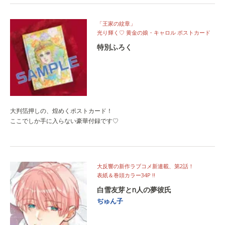
「王家の紋章」
光り輝く♡ 黄金の娘・キャロル ポストカード
特別ふろく
大判箔押しの、煌めくポストカード！
ここでしか手に入らない豪華付録です♡
大反響の新作ラブコメ新連載、第2話！
表紙＆巻頭カラー34P !!
白雪友芽とn人の夢彼氏
ぢゅん子