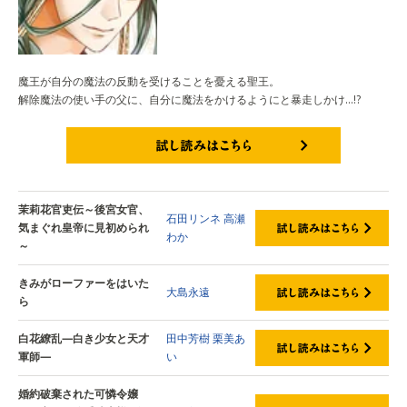
魔王が自分の魔法の反動を受けることを憂える聖王。
解除魔法の使い手の父に、自分に魔法をかけるようにと暴走しかけ…!?
試し読みはこちら
茉莉花官吏伝～後宮女官、
石田リンネ
高瀬
気まぐれ皇帝に見初められ
わか
～
きみがローファーをはいた
大島永遠
ら
白花繚乱—白き少女と天才
田中芳樹
栗美あ
軍師—
い
婚約破棄された可憐令嬢