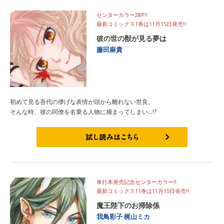
センターカラー28P!!
最新コミックス1巻は11月15日発売!!
彼の世の獣が見る夢は
藤田麻貴
初めて見る吾代の儚げな表情が頭から離れない世良。
そんな時、彼の同僚を名乗る人物に捕まってしまい…!?
試し読みはこちら
単行本発売記念センターカラー!!
最新コミックス11巻は11月15日発売!!
魔王陛下のお掃除係
我鳥彩子
梶山ミカ