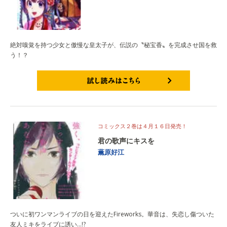
絶対嗅覚を持つ少女と傲慢な皇太子が、伝説の〝秘宝香〟を完成させ国を救
う！？
試し読みはこちら
コミックス２巻は４月１６日発売！
君の歌声にキスを
薫原好江
ついに初ワンマンライブの日を迎えたFireworks。華音は、失恋し傷ついた
友人ミキをライブに誘い…!?