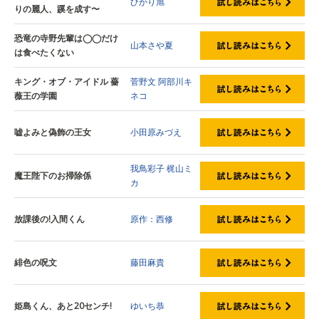
ひかり旭
りの麗人、蹊を成す〜
恐竜の寺野先輩は◯◯だけ
山本さや夏
は食べたくない
キング・オブ・アイドル 薔
菅野文
阿部川キ
薇王の学園
ネコ
嘘よみと偽飾の王女
小田原みづえ
我鳥彩子
梶山ミ
魔王陛下のお掃除係
カ
放課後の!入間くん
原作：西修
緋色の呪文
藤田麻貴
姫島くん、あと20センチ!
ゆいち恭