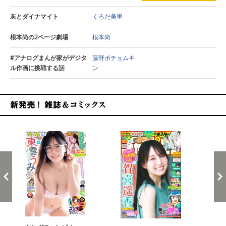
灰とダイナマイト
くろだ美里
根本尚の2ページ劇場
根本尚
#アナログまんが家がデジタ
藤野ポチョムキ
ル作画に挑戦する話
ン
新発売！雑誌&コミックス