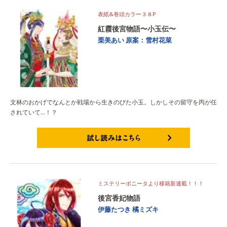
表紙&巻頭カラー３８P
紅霞後宮物語〜小玉伝〜
栗美あい
原案：雪村花菜
文林のおかげでなんとか戦場から生きのびた小玉。しかしその留守を丙が任
されていて…！？
試し読みはこちら
ミステリーボニータより移籍新連載！！！
後宮香妃物語
伊藤たつき
橘ミズキ