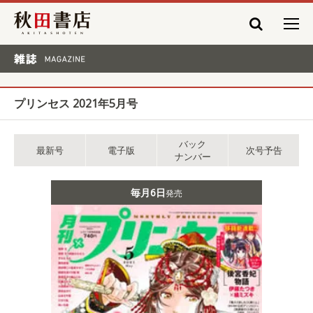
秋田書店
雑誌 MAGAZINE
プリンセス 2021年5月号
バック
最新号
電子版
次号予告
ナンバー
毎月6日
発売