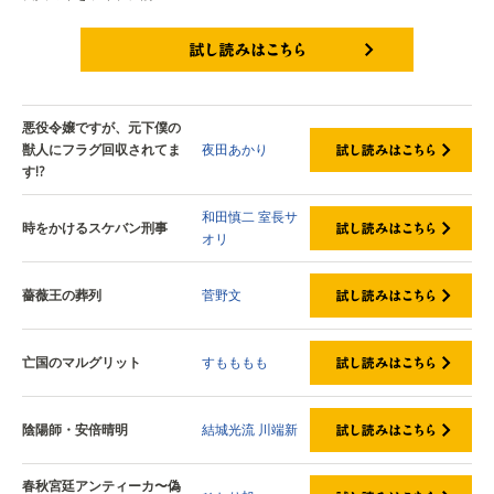
試し読みはこちら
悪役令嬢ですが、元下僕の
獣人にフラグ回収されてま
夜田あかり
す!?
和田慎二
室長サ
時をかけるスケバン刑事
オリ
薔薇王の葬列
菅野文
亡国のマルグリット
すもももも
陰陽師・安倍晴明
結城光流
川端新
春秋宮廷アンティーカ〜偽