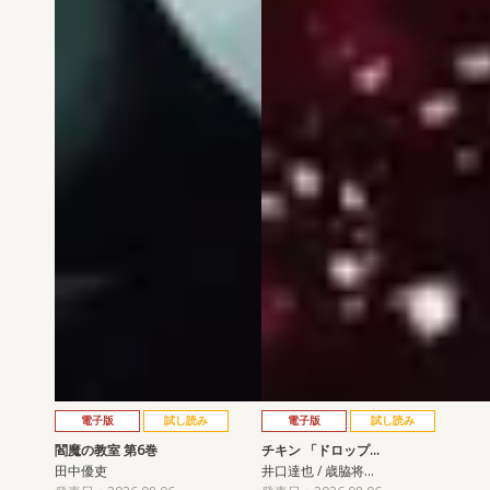
電子版
試し読み
電子版
試し読み
閻魔の教室 第6巻
チキン 「ドロップ…
田中優吏
井口達也 / 歳脇将…