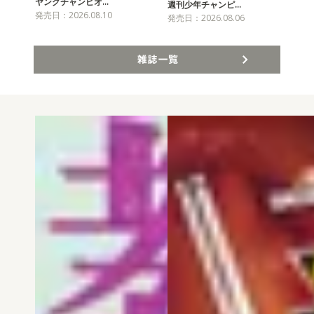
ヤングチャンピオ…
チャ
週刊少年チャンピ…
発売日：2026.08.10
発売
発売日：2026.08.06
雑誌一覧