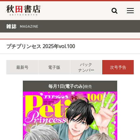
秋田書店
雑誌 MAGAZINE
プチプリンセス 2025年vol.100
バック
最新号
電子版
次号予告
ナンバー
毎月1日(電子のみ)
発売