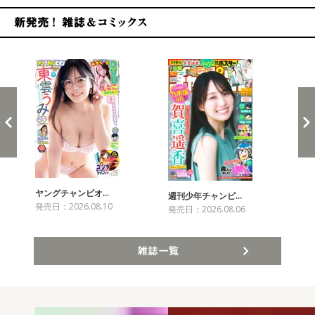
新発売！雑誌&コミックス
ヤングチャンピオ…
チャ
週刊少年チャンピ…
発売日：2026.08.10
発売
発売日：2026.08.06
雑誌一覧