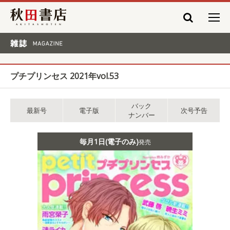
秋田書店
雑誌 MAGAZINE
プチプリンセス 2021年vol.53
バック
最新号
電子版
次号予告
ナンバー
毎月1日(電子のみ)
発売