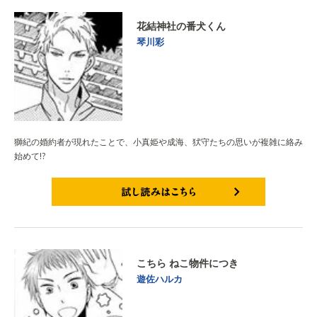
花結神社の番犬くん
琴川彩
獅紀の婚約者が現れたことで、小真姫や成海、犾守たちの思いが複雑に絡み
始めて!?
試し読みはこちら
こちら ねこ物件につき
遊佐ハルカ