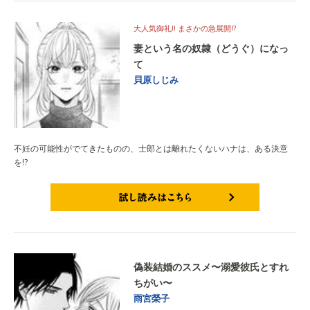
大人気御礼!! まさかの急展開!?
妻という名の奴隷（どうぐ）になっ
て
貝原しじみ
不妊の可能性がでてきたものの、士郎とは離れたくないハナは、ある決意
を!?
試し読みはこちら
偽装結婚のススメ〜溺愛彼氏とすれ
ちがい〜
雨宮榮子