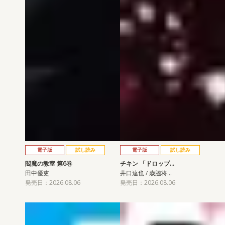
電子版
試し読み
電子版
試し読み
閻魔の教室 第6巻
チキン 「ドロップ…
田中優吏
井口達也 / 歳脇将…
発売日：2026.08.06
発売日：2026.08.06