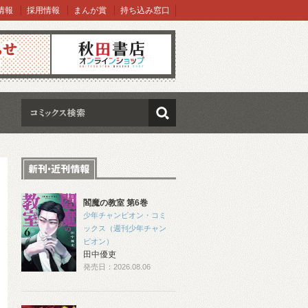
情報
採用情報
まんが賞
持ち込み窓口
オンラインショップ
検索
閻魔の教室 第6巻
少年チャンピオン・コミ
ックス（週刊少年チャン
ピオン）
田中優吏
発売日：2026.08.06