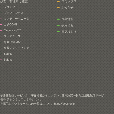
少女・女性向け雑誌
コミックス
プリンセス
お知らせ
プチプリンセス
ミステリーボニータ
企業情報
カチCOMI
採用情報
Eleganceイブ
書店様向け
フォアミセス
恋愛LoveMAX
恋愛チェリーピンク
Souffle
BaLmy
電子書籍配信サービスが、著作権者からコンテンツ使用許諾を得た正規版配信サービ
番号 第６０９１７１３号）です。
クを掲示しているサービスの一覧はこちら。
https://aebs.or.jp/