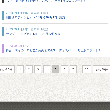
TVアニメ『貼りまわれ！こいぬ』2024年1月放送スタート！
2023.09.12
[少年・青年向け雑誌]
別冊少年チャンピオン 10月号 09月12日発売
2023.09.11
[少年・青年向け雑誌]
ヤングチャンピオン No.19 09月12日発売
2023.09.08
[イベント]
舞台『僕らの千年と君が死ぬまでの30日間』9月8日より上演スタート！
前の20件
1
2
3
4
5
6
7
…
15
次の20件