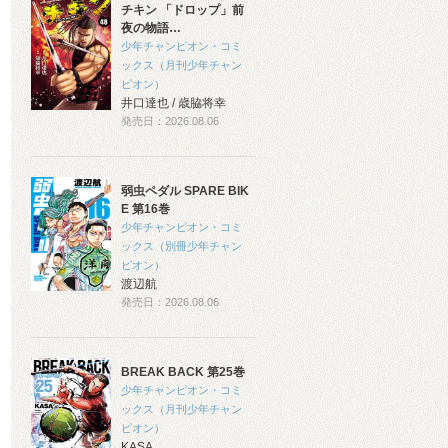
チキン 「ドロップ」前
夜の物語…
少年チャンピオン・コミ
ックス（月刊少年チャン
ピオン）
井口達也 / 歳脇将幸
発売日：2026.08.06
弱虫ペダル SPARE BIK
E 第16巻
少年チャンピオン・コミ
ックス（別冊少年チャン
ピオン）
渡辺航
発売日：2026.08.06
BREAK BACK 第25巻
少年チャンピオン・コミ
ックス（月刊少年チャン
ピオン）
KASA