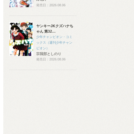
発売日：2026.08.06
ヤンキーJKクズハナち
ゃん 第32…
少年チャンピオン・コミ
ックス（週刊少年チャン
ピオン）
宗我部としのり
発売日：2026.08.06