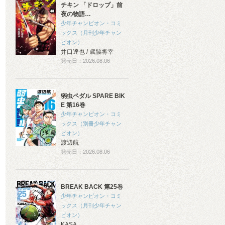
チキン 「ドロップ」前
夜の物語…
少年チャンピオン・コミ
ックス（月刊少年チャン
ピオン）
井口達也 / 歳脇将幸
発売日：2026.08.06
弱虫ペダル SPARE BIK
E 第16巻
少年チャンピオン・コミ
ックス（別冊少年チャン
ピオン）
渡辺航
発売日：2026.08.06
BREAK BACK 第25巻
少年チャンピオン・コミ
ックス（月刊少年チャン
ピオン）
KASA