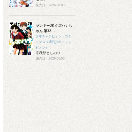
発売日：2026.08.06
ヤンキーJKクズハナち
ゃん 第32…
少年チャンピオン・コミ
ックス（週刊少年チャン
ピオン）
宗我部としのり
発売日：2026.08.06