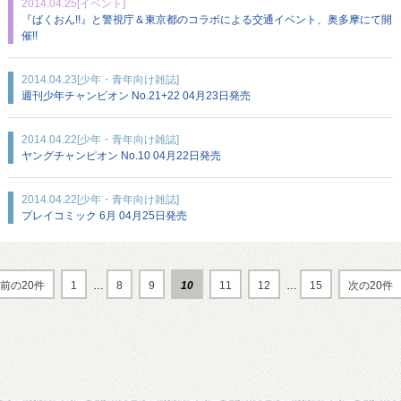
2014.04.25
[イベント]
『ばくおん!!』と警視庁＆東京都のコラボによる交通イベント、奥多摩にて開
催!!
2014.04.23
[少年・青年向け雑誌]
週刊少年チャンピオン No.21+22 04月23日発売
2014.04.22
[少年・青年向け雑誌]
ヤングチャンピオン No.10 04月22日発売
2014.04.22
[少年・青年向け雑誌]
プレイコミック 6月 04月25日発売
前の20件
1
…
8
9
10
11
12
…
15
次の20件