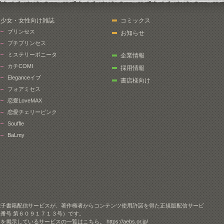
少女・女性向け雑誌
コミックス
プリンセス
お知らせ
プチプリンセス
ミステリーボニータ
企業情報
カチCOMI
採用情報
Eleganceイブ
書店様向け
フォアミセス
恋愛LoveMAX
恋愛チェリーピンク
Souffle
BaLmy
電子書籍配信サービスが、著作権者からコンテンツ使用許諾を得た正規版配信サービ
番号 第６０９１７１３号）です。
クを掲示しているサービスの一覧はこちら。
https://aebs.or.jp/