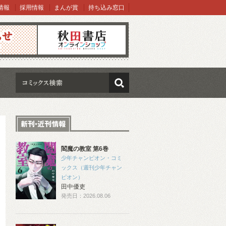
情報
採用情報
まんが賞
持ち込み窓口
オンラインショップ
検索
閻魔の教室 第6巻
少年チャンピオン・コミ
ックス（週刊少年チャン
ピオン）
田中優吏
発売日：2026.08.06