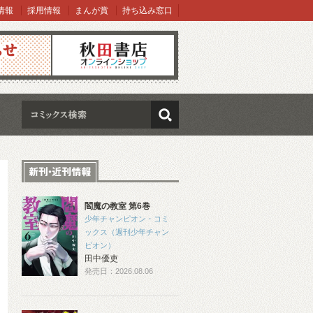
情報
採用情報
まんが賞
持ち込み窓口
オンラインショップ
検索
閻魔の教室 第6巻
少年チャンピオン・コミ
ックス（週刊少年チャン
ピオン）
田中優吏
発売日：2026.08.06