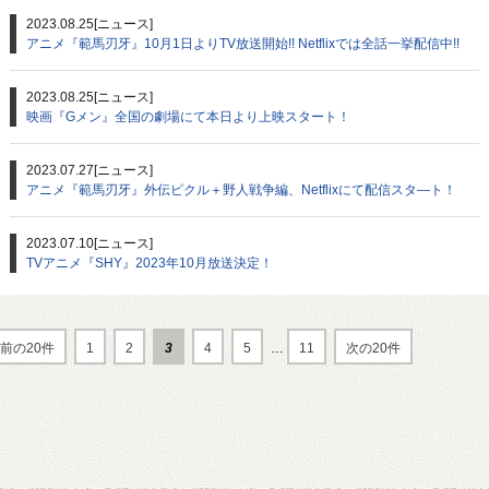
2023.08.25
[ニュース]
アニメ『範馬刃牙』10月1日よりTV放送開始!! Netflixでは全話一挙配信中!!
2023.08.25
[ニュース]
映画『Gメン』全国の劇場にて本日より上映スタート！
2023.07.27
[ニュース]
アニメ『範馬刃牙』外伝ピクル＋野人戦争編、Netflixにて配信スタ―ト！
2023.07.10
[ニュース]
TVアニメ『SHY』2023年10月放送決定！
前の20件
1
2
3
4
5
…
11
次の20件