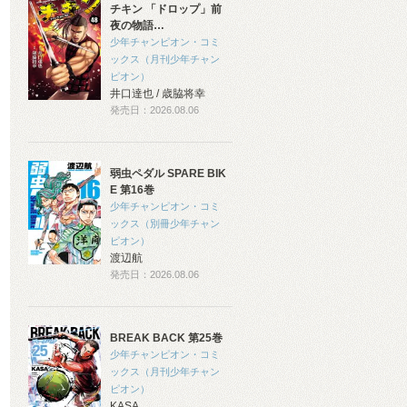
チキン 「ドロップ」前
夜の物語…
少年チャンピオン・コミ
ックス（月刊少年チャン
ピオン）
井口達也 / 歳脇将幸
発売日：2026.08.06
弱虫ペダル SPARE BIK
E 第16巻
少年チャンピオン・コミ
ックス（別冊少年チャン
ピオン）
渡辺航
発売日：2026.08.06
BREAK BACK 第25巻
少年チャンピオン・コミ
ックス（月刊少年チャン
ピオン）
KASA