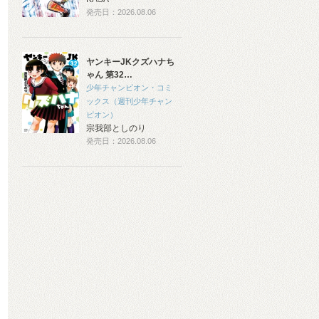
発売日：2026.08.06
ヤンキーJKクズハナち
ゃん 第32…
少年チャンピオン・コミ
ックス（週刊少年チャン
ピオン）
宗我部としのり
発売日：2026.08.06