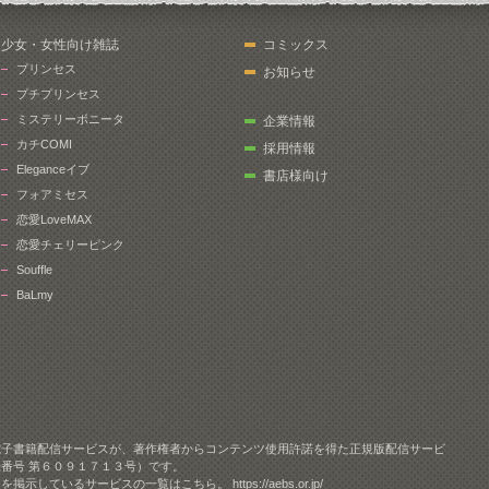
少女・女性向け雑誌
コミックス
プリンセス
お知らせ
プチプリンセス
ミステリーボニータ
企業情報
カチCOMI
採用情報
Eleganceイブ
書店様向け
フォアミセス
恋愛LoveMAX
恋愛チェリーピンク
Souffle
BaLmy
電子書籍配信サービスが、著作権者からコンテンツ使用許諾を得た正規版配信サービ
番号 第６０９１７１３号）です。
クを掲示しているサービスの一覧はこちら。
https://aebs.or.jp/