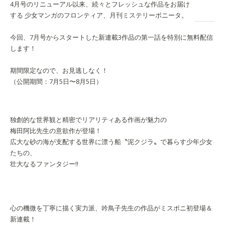
4月号のリニューアル以来、続々とフレッシュな作品をお届け
する 少女マンガのフロンティア、月刊ミステリーボニータ。
今回、7月号からスタートした新連載3作品の第一話を特別に無料配信
します！
期間限定なので、お見逃しなく！
（公開期間：7月5日〜8月5日）
独創的な世界観と精密でリアリティある作画が魅力の
梅田阿比先生の意欲作が登場！
広大な砂の海が支配する世界に漂う船〝泥クジラ〟で暮らす少年少女
たちの、
壮大なるファンタジー!!
心の機微を丁寧に描く実力派、吟鳥子先生の作品がミスボニ初登場＆
新連載！