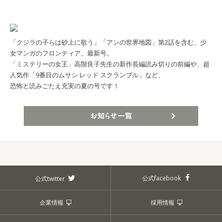
「クジラの子らは砂上に歌う」「アンの世界地図」第2話を含む、少
女マンガのフロンティア、最新号。
「ミステリーの女王」高階良子先生の新作長編読み切りの前編や、超
人気作「9番目のムサシ レッド スクランブル」など、
恐怖と読みごたえ充実の夏の号です！
お知らせ一覧
公式facebook
公式twitter
企業情報
採用情報