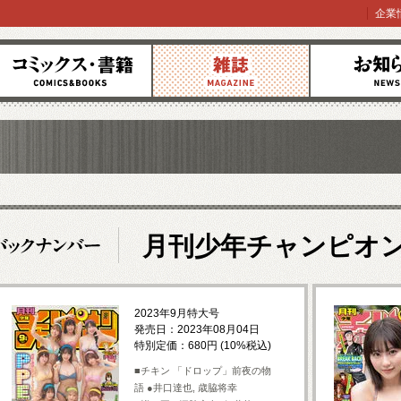
企業
コミックス
雑誌
お知らせ
月刊少年チャンピオ
2023年9月特大号
発売日：2023年08月04日
特別定価：680円 (10%税込)
■チキン 「ドロップ」前夜の物
語 ●井口達也, 歳脇将幸