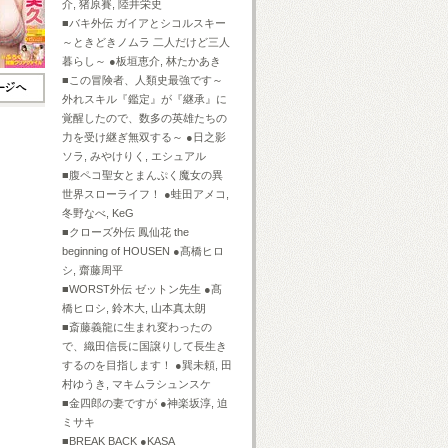
介, 猪原賽, 陸井栄史
■バキ外伝 ガイアとシコルスキー
～ときどきノムラ 二人だけど三人
暮らし～ ●板垣恵介, 林たかあき
■この冒険者、人類史最強です～
外れスキル『鑑定』が『継承』に
覚醒したので、数多の英雄たちの
力を受け継ぎ無双する～ ●日之影
ソラ, みやけりく, エシュアル
■腹ペコ聖女とまんぷく魔女の異
世界スローライフ！ ●蛙田アメコ,
冬野なべ, KeG
■クローズ外伝 鳳仙花 the
beginning of HOUSEN ●髙橋ヒロ
シ, 齋藤周平
■WORST外伝 ゼットン先生 ●髙
橋ヒロシ, 鈴木大, 山本真太朗
■斎藤義龍に生まれ変わったの
で、織田信長に国譲りして長生き
するのを目指します！ ●巽未頼, 田
村ゆうき, マキムラシュンスケ
■金四郎の妻ですが ●神楽坂淳, 迫
ミサキ
■BREAK BACK ●KASA