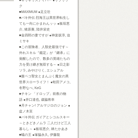
■ギリギリスナイパー ●サブリッ
ク
■MAXIMUM ●足立壮
■バキ外伝 烈海王は異世界転生し
ても一向にかまわんッッ ●板垣恵
介, 猪原賽, 陸井栄史
■金四郎の妻ですが ●神楽坂淳, 迫
ミサキ
■この冒険者、人類史最強です～
外れスキル『鑑定』が『継承』に
覚醒したので、数多の英雄たちの
力を受け継ぎ無双する～ ●日之影
ソラ, みやけりく, エシュアル
■腹ペコ聖女とまんぷく魔女の異
世界スローライフ！ ●蛙田アメコ,
冬野なべ, KeG
■チキン 「ドロップ」前夜の物
語 ●井口達也, 歳脇将幸
■月チャン! アルマジロのジョン ●
盆ノ木至
■バキ外伝 ガイアとシコルスキー
～ときどきノムラ 二人だけど三人
暮らし～ ●板垣恵介, 林たかあき
■蟻の王 ●塚脇永久, 伊藤龍