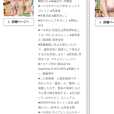
■蟻の王 ●塚脇永久, 伊藤龍
■ハリガネサービス外伝 ヒュドラ
ブレイク ●荒達哉
■井最兄妹 ●飯田めしこ
■女のオレにできること ●季結ふ
ゆき
詳細ページへ
詳細ページへ
■バキ外伝 烈海王は異世界転生し
ても一向にかまわんッッ ●板垣恵
介, 猪原賽, 陸井栄史
■斎藤義龍に生まれ変わったの
で、織田信長に国譲りして長生き
するのを目指します！ ●巽未頼, 田
村ゆうき, マキムラシュンスケ
■クローズ外伝 鳳仙花 the
beginning of HOUSEN ●髙橋ヒロ
シ, 齋藤周平
■この冒険者、人類史最強です～
外れスキル『鑑定』が『継承』に
覚醒したので、数多の英雄たちの
力を受け継ぎ無双する～ ●日之影
ソラ, みやけりく, エシュアル
■WORST外伝 ゼットン先生 ●髙
橋ヒロシ, 鈴木大, 山本真太朗
■バキ外伝 ガイアとシコルスキー