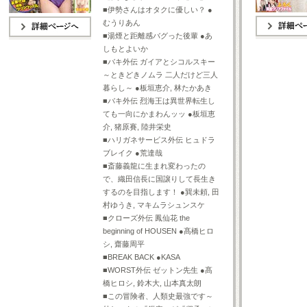
■伊勢さんはオタクに優しい？ ●
むうりあん
■湯煙と距離感バグった後輩 ●あ
詳細ページへ
詳細ページへ
しもとよいか
■バキ外伝 ガイアとシコルスキー
～ときどきノムラ 二人だけど三人
暮らし～ ●板垣恵介, 林たかあき
■バキ外伝 烈海王は異世界転生し
ても一向にかまわんッッ ●板垣恵
介, 猪原賽, 陸井栄史
■ハリガネサービス外伝 ヒュドラ
ブレイク ●荒達哉
■斎藤義龍に生まれ変わったの
で、織田信長に国譲りして長生き
するのを目指します！ ●巽未頼, 田
村ゆうき, マキムラシュンスケ
■クローズ外伝 鳳仙花 the
beginning of HOUSEN ●髙橋ヒロ
シ, 齋藤周平
■BREAK BACK ●KASA
■WORST外伝 ゼットン先生 ●髙
橋ヒロシ, 鈴木大, 山本真太朗
■この冒険者、人類史最強です～