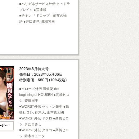
■ハリガネサービス外伝 ヒュドラ
ブレイク ●荒達哉
■チキン 「ドロップ」前夜の物
語 ●井口達也, 歳脇将幸
2023年6月特大号
発売日：2023年05月06日
特別定価：680円 (10%税込)
■クローズ外伝 鳳仙花 the
beginning of HOUSEN ●髙橋ヒロ
シ, 齋藤周平
■WORST外伝 ゼットン先生 ●髙
橋ヒロシ, 鈴木大, 山本真太朗
■WORST外伝 ドクロ ●髙橋ヒロ
シ, きだまさし
■WORST外伝 グリコ ●髙橋ヒロ
シ, 鈴木リュータ