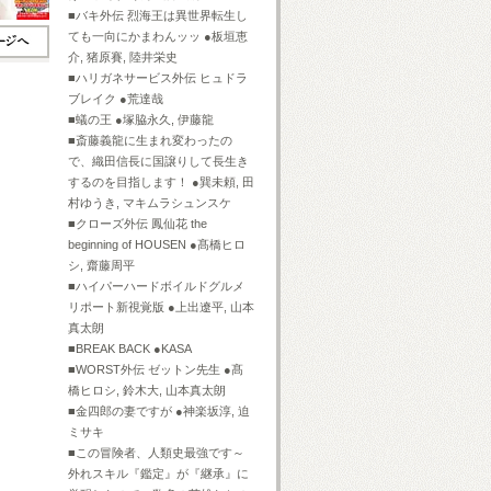
■バキ外伝 烈海王は異世界転生し
ても一向にかまわんッッ ●板垣恵
介, 猪原賽, 陸井栄史
■ハリガネサービス外伝 ヒュドラ
ブレイク ●荒達哉
■蟻の王 ●塚脇永久, 伊藤龍
■斎藤義龍に生まれ変わったの
で、織田信長に国譲りして長生き
するのを目指します！ ●巽未頼, 田
村ゆうき, マキムラシュンスケ
■クローズ外伝 鳳仙花 the
beginning of HOUSEN ●髙橋ヒロ
シ, 齋藤周平
■ハイパーハードボイルドグルメ
リポート新視覚版 ●上出遼平, 山本
真太朗
■BREAK BACK ●KASA
■WORST外伝 ゼットン先生 ●髙
橋ヒロシ, 鈴木大, 山本真太朗
■金四郎の妻ですが ●神楽坂淳, 迫
ミサキ
■この冒険者、人類史最強です～
外れスキル『鑑定』が『継承』に