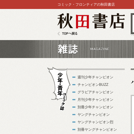
コミック・フロンティアの秋田書店
秋田書店
TOPへ戻る
雑誌
週刊少年チャンピオン
チャンピオンBUZZ
グラビアチャンピオン
月刊少年チャンピオン
別冊少年チャンピオン
少年・青年コ
ヤングチャンピオン
ミック誌
ヤングチャンピオン烈
別冊ヤングチャンピオン