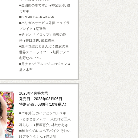
■金四郎の妻ですが ●神楽坂淳, 迫
ミサキ
■BREAK BACK ●KASA
■ハリガネサービス外伝 ヒュドラ
ブレイク ●荒達哉
■チキン 「ドロップ」前夜の物
語 ●井口達也, 歳脇将幸
■腹ペコ聖女とまんぷく魔女の異
世界スローライフ！ ●蛙田アメコ,
冬野なべ, KeG
■月チャン! アルマジロのジョン ●
盆ノ木至
2023年4月特大号
発売日：2023年03月06日
特別定価：680円 (10%税込)
■バキ外伝 ガイアとシコルスキー
～ときどきノムラ 二人だけど三人
暮らし～ ●板垣恵介, 林たかあき
■弱虫ペダル スペアバイク それい
けアラキタくん ●渡辺航