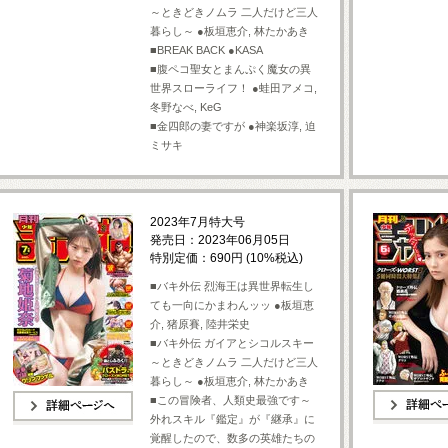
～ときどきノムラ 二人だけど三人
暮らし～ ●板垣恵介, 林たかあき
■BREAK BACK ●KASA
■腹ペコ聖女とまんぷく魔女の異
世界スローライフ！ ●蛙田アメコ,
冬野なべ, KeG
■金四郎の妻ですが ●神楽坂淳, 迫
ミサキ
2023年7月特大号
発売日：2023年06月05日
特別定価：690円 (10%税込)
■バキ外伝 烈海王は異世界転生し
ても一向にかまわんッッ ●板垣恵
介, 猪原賽, 陸井栄史
■バキ外伝 ガイアとシコルスキー
～ときどきノムラ 二人だけど三人
暮らし～ ●板垣恵介, 林たかあき
■この冒険者、人類史最強です～
外れスキル『鑑定』が『継承』に
詳細ページへ
詳細ページへ
覚醒したので、数多の英雄たちの