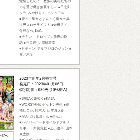
覚醒したので、数多の英雄たちの
力を受け継ぎ無双する～ ●日之影
ソラ, みやけりく, エシュアル
■腹ペコ聖女とまんぷく魔女の異
世界スローライフ！ ●蛙田アメコ,
冬野なべ, KeG
■チキン 「ドロップ」前夜の物
語 ●井口達也, 歳脇将幸
■月チャン! アルマジロのジョン ●
盆ノ木至
2023年新年2月特大号
発売日：2023年01月06日
特別定価：680円 (10%税込)
■BREAK BACK ●KASA
■WORST外伝 ゼットン先生 ●髙
橋ヒロシ, 鈴木大, 山本真太朗
■がんばれ花田くん ●茶んた
■ハイパーハードボイルドグルメ
リポート新視覚版 ●上出遼平, 山本
真太朗