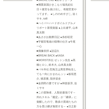
■SMOKE END ●鈴木リュータ
詳細ページへ
詳細ページへ
■璃寛皇国ひきこもり瑞兆妃伝
日々後宮を抜け出し、有能官吏や
ってます。 ●しののめすぴこ, 迫ミ
サキ, toi8
■ハイパーハードボイルドグルメ
リポート新視覚版 ●上出遼平, 山本
真太朗
■あさがお観察日記 ●糸杉柾宏
■宇都宮竜雄の喧嘩の仕方 ●牛尾
一心
■偶像崇拝 ●説辺久
■BREAK BACK ●KASA
■WORST外伝 ゼットン先生 ●髙
橋ヒロシ, 鈴木大, 山本真太朗
■バキ外伝 烈海王は異世界転生し
ても一向にかまわんッッ ●板垣恵
介, 猪原賽, 陸井栄史
■金四郎の妻ですが ●神楽坂淳, 迫
ミサキ
■この冒険者、人類史最強です～
外れスキル『鑑定』が『継承』に
覚醒したので、数多の英雄たちの
力を受け継ぎ無双する～ ●日之影