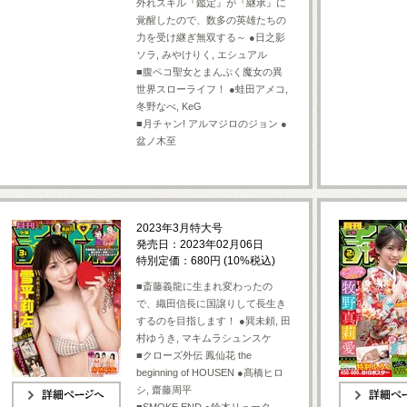
外れスキル『鑑定』が『継承』に
覚醒したので、数多の英雄たちの
力を受け継ぎ無双する～ ●日之影
ソラ, みやけりく, エシュアル
■腹ペコ聖女とまんぷく魔女の異
世界スローライフ！ ●蛙田アメコ,
冬野なべ, KeG
■月チャン! アルマジロのジョン ●
盆ノ木至
2023年3月特大号
発売日：2023年02月06日
特別定価：680円 (10%税込)
■斎藤義龍に生まれ変わったの
で、織田信長に国譲りして長生き
するのを目指します！ ●巽未頼, 田
村ゆうき, マキムラシュンスケ
■クローズ外伝 鳳仙花 the
beginning of HOUSEN ●髙橋ヒロ
シ, 齋藤周平