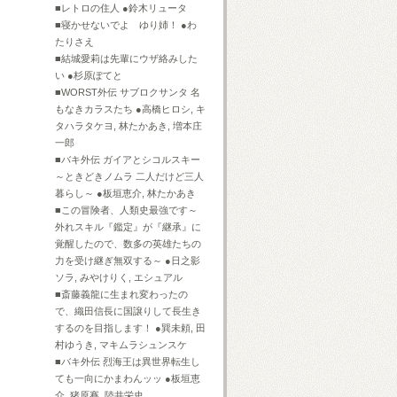
■レトロの住人 ●鈴木リュータ
■寝かせないでよ ゆり姉！ ●わ
たりさえ
■結城愛莉は先輩にウザ絡みした
い ●杉原ぽてと
■WORST外伝 サブロクサンタ 名
もなきカラスたち ●高橋ヒロシ, キ
タハラタケヨ, 林たかあき, 増本庄
一郎
■バキ外伝 ガイアとシコルスキー
～ときどきノムラ 二人だけど三人
暮らし～ ●板垣恵介, 林たかあき
■この冒険者、人類史最強です～
外れスキル『鑑定』が『継承』に
覚醒したので、数多の英雄たちの
力を受け継ぎ無双する～ ●日之影
ソラ, みやけりく, エシュアル
■斎藤義龍に生まれ変わったの
で、織田信長に国譲りして長生き
するのを目指します！ ●巽未頼, 田
村ゆうき, マキムラシュンスケ
■バキ外伝 烈海王は異世界転生し
ても一向にかまわんッッ ●板垣恵
介, 猪原賽, 陸井栄史