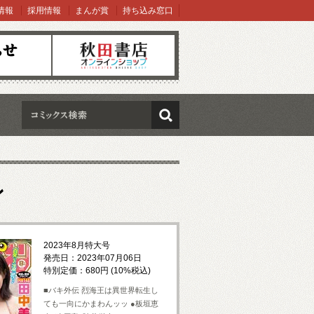
情報
採用情報
まんが賞
持ち込み窓口
オンラインショップ
検索
ン
2023年8月特大号
発売日：2023年07月06日
特別定価：680円 (10%税込)
■バキ外伝 烈海王は異世界転生し
ても一向にかまわんッッ ●板垣恵