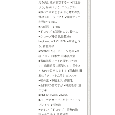
力を受け継ぎ無双する～ ●日之影
ソラ, みやけりく, エシュアル
■腹ペコ聖女とまんぷく魔女の異
世界スローライフ！ ●蛙田アメコ,
冬野なべ, KeG
■おぱ活！ ●7zu7
■ドロップ ●品川ヒロシ, 鈴木大
■クローズ外伝 鳳仙花 the
beginning of HOUSEN ●髙橋ヒロ
シ, 齋藤周平
■WORST外伝 ゼットン先生 ●髙
橋ヒロシ, 鈴木大, 山本真太朗
■斎藤義龍に生まれ変わったの
で、織田信長に国譲りして長生き
するのを目指します！ ●巽未頼, 田
村ゆうき, マキムラシュンスケ
■蟻の王 ●塚脇永久, 伊藤龍
■金四郎の妻ですが ●神楽坂淳, 迫
ミサキ
■BREAK BACK ●KASA
■ハリガネサービス外伝 ヒュドラ
ブレイク ●荒達哉
■チキン 「ドロップ」前夜の物
語 ●井口達也, 歳脇将幸