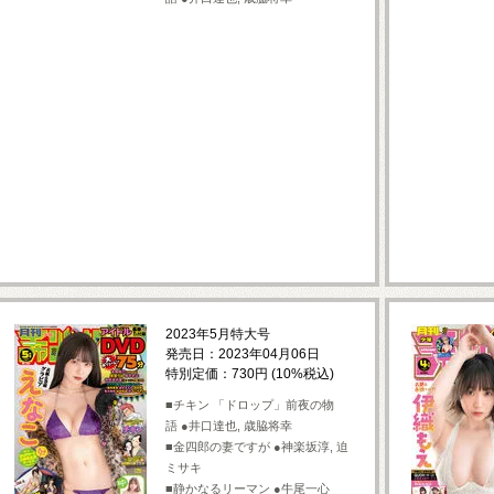
2023年5月特大号
発売日：2023年04月06日
特別定価：730円 (10%税込)
■チキン 「ドロップ」前夜の物
語 ●井口達也, 歳脇将幸
■金四郎の妻ですが ●神楽坂淳, 迫
ミサキ
■静かなるリーマン ●牛尾一心