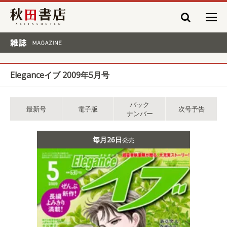
秋田書店
雑誌 MAGAZINE
Eleganceイブ 2009年5月号
バック
最新号
電子版
次号予告
ナンバー
毎月26日
発売