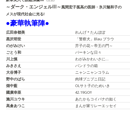
～ダーク・エンジェルIII～
風間宏子
孤高の医師・氷川魅和子の
メスが現代社会に光る!
●豪華執筆陣●
広田奈都美
れんげ＊たんぽぽ
黒沢明世
「警察犬」Blau ブラウ
のがみけい
芥子の花～帝王の門～
ごとう和
パーキンな日々
川上慎
わがみかわいさに…
みきさえ
パンドラの箱
大谷博子
ニャンニャンコラム
野中のばら
肉球プニプニ日記
畑中藍
OLサト子のためいき
國廣幸亜
42.19GO!!
施川ユウキ
あたかもコイバナの如く
高倉あつこ
まんが家リレーエッセイ