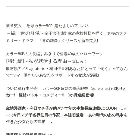
新章突入! 巻頭カラー50P!!
陽だまりのアルバム
～続・青の群像～
金子節子
遠野家の家族模様を描く、究極のファ
ミリー・ドラマ! 「青の群像」シリーズが新章突入!
カラー80Pの大長編よみきりで登場
40歳のハローワーク
[特別編]～私が就活する理由～
坂口みく
取材協力／Frajouterie・橘田佳音利
あなたにとって「働く」ってなん
ですか? 働きたいあなたをサポートする秘訣が満載!
ついに単行本発売! カラー50P
嫁姑の拳
函岬誉
ありえ
(はこさき ほまれ)
ねー! 嫁姑バトル・コメディー!! 3か月連続登場!
叙情漫画家・今日マチ子が紡ぎだす初の本格長編連載
COCOON
(コク
今日マチ子
各界注目の作家、本誌初登場! あの時代のあの戦争を
ーン)
生きた少女たちの世界──。
新章突入で話題沸騰!
M
(エム)