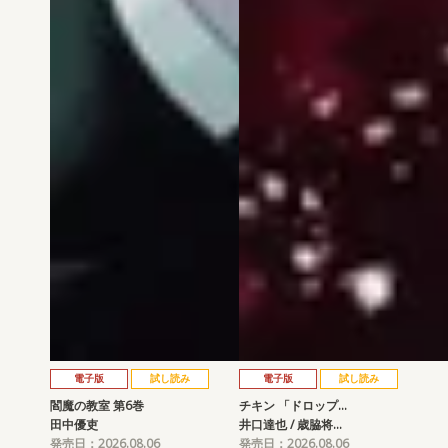
電子版
試し読み
電子版
試し読み
閻魔の教室 第6巻
チキン 「ドロップ…
田中優吏
井口達也 / 歳脇将…
発売日：2026.08.06
発売日：2026.08.06