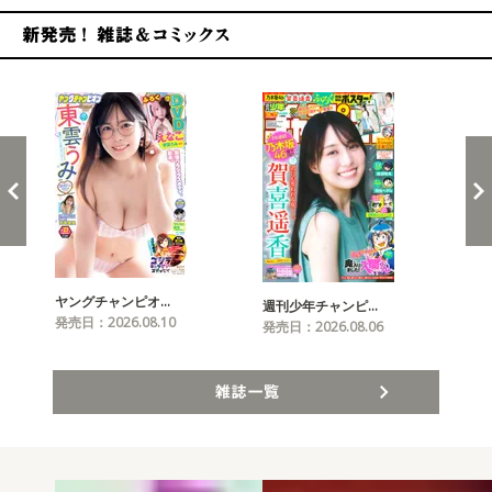
新発売！雑誌&コミックス
ヤングチャンピオ…
チャ
週刊少年チャンピ…
発売日：2026.08.10
発売
発売日：2026.08.06
雑誌一覧