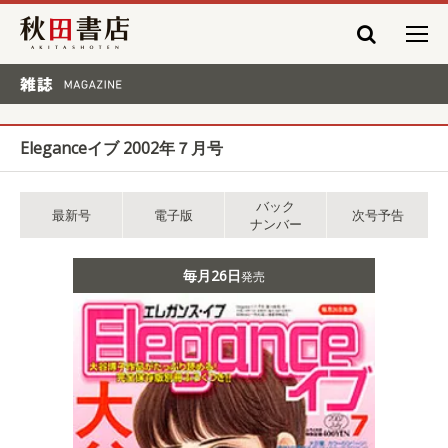
秋田書店
雑誌 MAGAZINE
Eleganceイブ 2002年７月号
バック
最新号
電子版
次号予告
ナンバー
毎月26日
発売