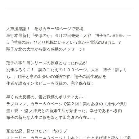
大声援感謝！ 巻頭カラー50ページで登場。
単行本最新刊『夢ほのか』６月27日発売！
大谷 博子
翔子の事件簿シリー
『揺籃の詩』
ひとり札幌にいるという皐から電話のわけは…？
ズ
翔子が北の大地から贈る感動のメッセージ!!
翔子の事件簿シリーズの原点となった作品が
別冊ふろくに！ 読みごたえの１００ページ。
大谷 博子
『誰より
も…』
翔子と亨の出会いの物語です。翔子の誕生秘話を
作者が語るインタビューも収録の、完全保存版！
早くも大反響の、愛と戦慄のポリティカル・
ラブロマン、カラー５０ページで第２回！
美村あきの（原作／伊月
圭）
愛 ・ 盗 人
洋史との新婚生活が始まった。幸せであるべき由
布子の新たな人生に影を落とす田之倉の存在……。
完全な恋、見つけたい!! Ifのラブ・
ストーリー、カラー４３ページ！
山本よしこ
たとえば彼と恋をして
劇