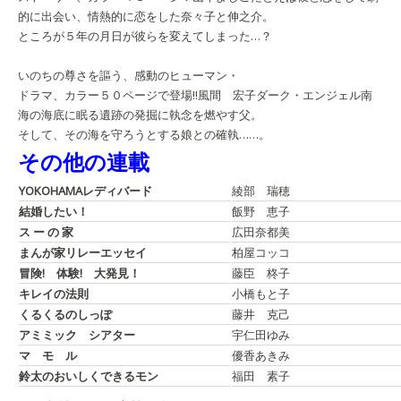
的に出会い、情熱的に恋をした奈々子と伸之介。
ところが５年の月日が彼らを変えてしまった…？
いのちの尊さを謳う、感動のヒューマン・
ドラマ、カラー５０ページで登場!!
風間 宏子
ダーク・エンジェル
南
海の海底に眠る遺跡の発掘に執念を燃やす父。
そして、その海を守ろうとする娘との確執……。
その他の連載
YOKOHAMAレディバード
綾部 瑞穂
結婚したい！
飯野 恵子
ス ー の 家
広田奈都美
まんが家リレーエッセイ
柏屋コッコ
冒険! 体験! 大発見！
藤臣 柊子
キレイの法則
小橋もと子
くるくるのしっぽ
藤井 克己
アミミック シアター
宇仁田ゆみ
マ モ ル
優香あきみ
鈴太のおいしくできるモン
福田 素子