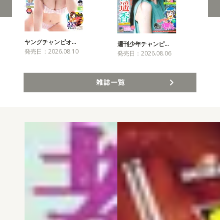
ヤングチャンピオ…
チャ
週刊少年チャンピ…
発売日：2026.08.10
発売
発売日：2026.08.06
雑誌一覧