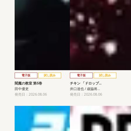
電子版
試し読み
電子版
試し読み
閻魔の教室 第6巻
チキン 「ドロップ…
田中優吏
井口達也 / 歳脇将…
発売日：2026.08.06
発売日：2026.08.06