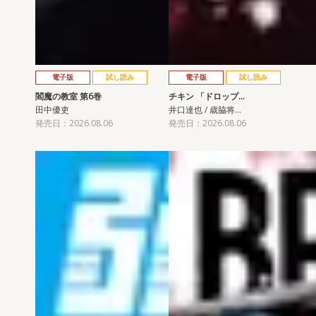
電子版
試し読み
電子版
試し読み
閻魔の教室 第6巻
チキン 「ドロップ…
田中優吏
井口達也 / 歳脇将…
発売日：2026.08.06
発売日：2026.08.06