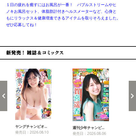
１日の疲れを癒すにはお風呂が一番！ バブルストリームやヒ
ノキお風呂セット、体脂肪計付きヘルスメーターなど、心身と
もにリラックス＆健康増進できるアイテムを取りそろえました。
ぜひ応募してね！
新発売！雑誌&コミックス
ヤングチャンピオ…
チャ
週刊少年チャンピ…
発売日：2026.08.10
発売
発売日：2026.08.06