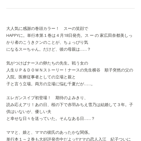
大人気に感謝の巻頭カラー！ スーの笑顔で
HAPPYに。単行本第１巻は４月18日発売。
ス ー の 家
広田奈都美
しっ
かり者のこうきクンのことが、ちょっぴり気
になるスーちゃん。だけど、彼の母親は……？
気がつけばナースの卵たちの先生。戦う女の
人生ＵＰ＆ＤＯＷＮストーリー！
ナースの先生
横谷 順子
突然の父の
入院。医療従事者としての立場と親と
子と言う立場。両方の立場に悩む千夏だが……。
エレガンスイブ初登場！ 期待のよみきり、
読み応えアリ！
あの日、桜の下で
赤羽みちえ
雪乃は結婚して３年。子
供はいないが、優しい夫
と幸せな日々を送っていた。そんなある日……？
ママと、娘と、ママの彼氏のあったかな関係。
単行本１～２巻も大好評発売中だよッ!!
ママの恋人
入江 紀子
ついに