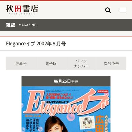
秋田書店
雑誌 MAGAZINE
Eleganceイブ 2002年５月号
バック
最新号
電子版
次号予告
ナンバー
毎月26日
発売