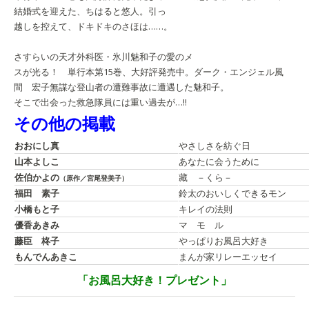
結婚式を迎えた、ちはると悠人。引っ
越しを控えて、ドキドキのさほは……。
さすらいの天才外科医・氷川魅和子の愛のメ
スが光る！ 単行本第15巻、大好評発売中。
ダーク・エンジェル
風
間 宏子
無謀な登山者の遭難事故に遭遇した魅和子。
そこで出会った救急隊員には重い過去が…!!
その他の掲載
おおにし真
やさしさを紡ぐ日
山本よしこ
あなたに会うために
佐伯かよの
藏 －くら－
（原作／宮尾登美子）
福田 素子
鈴太のおいしくできるモン
小橋もと子
キレイの法則
優香あきみ
マ モ ル
藤臣 柊子
やっぱりお風呂大好き
もんでんあきこ
まんが家リレーエッセイ
「お風呂大好き！プレゼント」