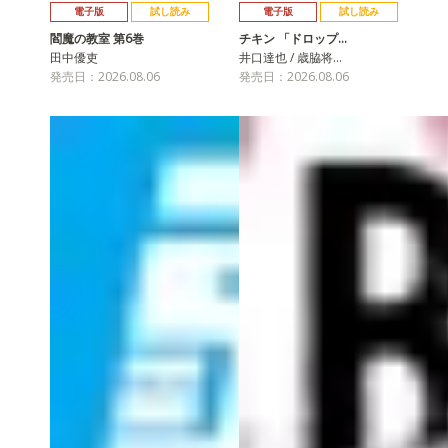
電子版
試し読み
電子版
試し読み
閻魔の教室 第6巻
チキン 「ドロップ…
田中優吏
井口達也 / 歳脇将…
発売日：2026.08.06
発売日：2026.08.06