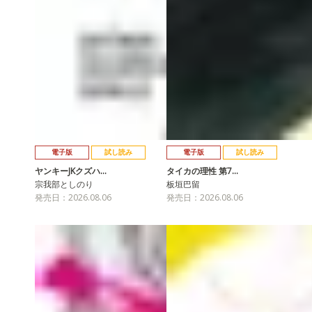
電子版
試し読み
電子版
試し読み
ヤンキーJKクズハ…
タイカの理性 第7…
宗我部としのり
板垣巴留
発売日：2026.08.06
発売日：2026.08.06