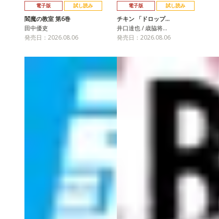
電子版
試し読み
電子版
試し読み
閻魔の教室 第6巻
チキン 「ドロップ…
田中優吏
井口達也 / 歳脇将…
発売日：2026.08.06
発売日：2026.08.06