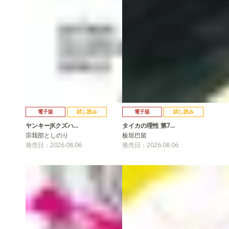
電子版
試し読み
電子版
試し読み
ヤンキーJKクズハ…
タイカの理性 第7…
宗我部としのり
板垣巴留
発売日：2026.08.06
発売日：2026.08.06