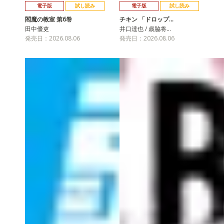
電子版
試し読み
電子版
試し読み
閻魔の教室 第6巻
チキン 「ドロップ…
田中優吏
井口達也 / 歳脇将…
発売日：2026.08.06
発売日：2026.08.06