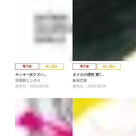
電子版
試し読み
電子版
試し読み
ヤンキーJKクズハ…
タイカの理性 第7…
宗我部としのり
板垣巴留
発売日：2026.08.06
発売日：2026.08.06