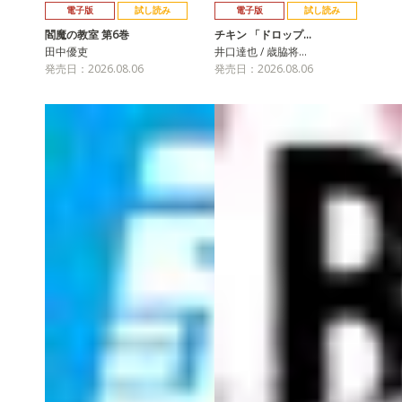
電子版
試し読み
電子版
試し読み
閻魔の教室 第6巻
チキン 「ドロップ…
田中優吏
井口達也 / 歳脇将…
発売日：2026.08.06
発売日：2026.08.06