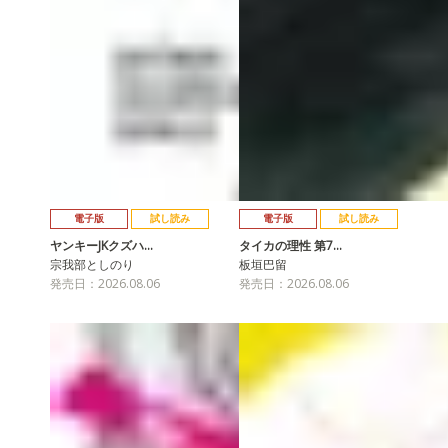
電子版
試し読み
電子版
試し読み
ヤンキーJKクズハ…
タイカの理性 第7…
宗我部としのり
板垣巴留
発売日：2026.08.06
発売日：2026.08.06