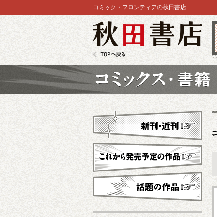
コミック・フロンティアの秋田書店
秋田書店
TOPへ戻る
コミックス
新刊・近刊
これから発売予定
話題の作品