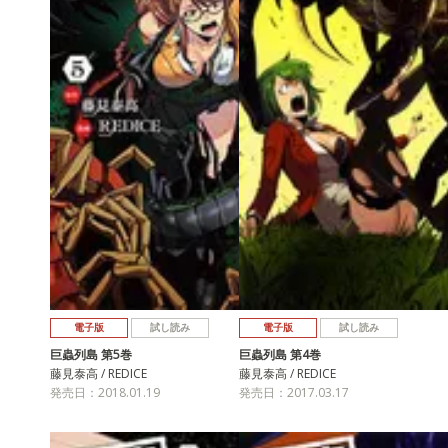
電子版
試し読み
電子版
試し読み
巨蟲列島 第5巻
巨蟲列島 第4巻
藤見泰高 / REDICE
藤見泰高 / REDICE
発売日：2018.01.19
発売日：2017.03.17