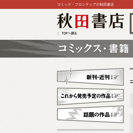
コミック・フロンティアの秋田書店
秋田書店
TOPへ戻る
コミックス
新刊・近刊
これから発売予定
話題の作品