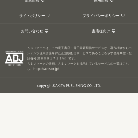
企業情報
採用情報
サイトポリシー
プライバシーポリシー
お問い合わせ
書店様向け
ＡＢＪマークは、この電子書店・電子書籍配信サービスが、著作権者からコ
ンテンツ使用許諾を得た正規版配信サービスであることを示す登録商標（登
録番号 第６０９１７１３号）です。
ＡＢＪマークの詳細、ＡＢＪマークを掲示しているサービスの一覧はこち
ら。
https://aebs.or.jp/
copyright©AKITA PUBLISHING CO.,LTD.