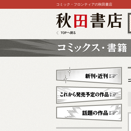
コミック・フロンティアの秋田書店
秋田書店
TOPへ戻る
コミックス
新刊・近刊
これから発売予定
話題の作品