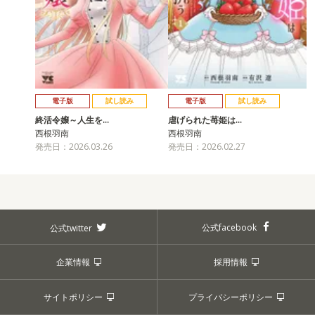
電子版
試し読み
電子版
試し読み
終活令嬢～人生を…
虐げられた苺姫は…
西根羽南
西根羽南
発売日：2026.03.26
発売日：2026.02.27
公式facebook
公式twitter
企業情報
採用情報
サイトポリシー
プライバシーポリシー