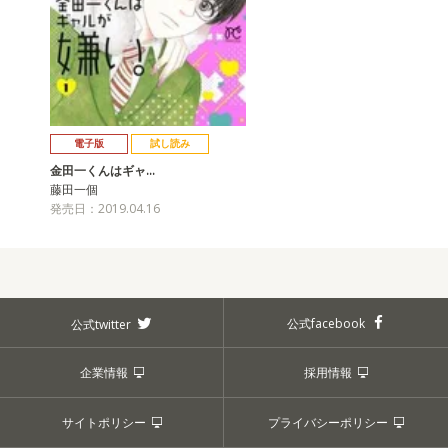
電子版
試し読み
金田一くんはギャ…
藤田一個
発売日：2019.04.16
公式facebook
公式twitter
企業情報
採用情報
サイトポリシー
プライバシーポリシー