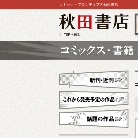
コミック・フロンティアの秋田書店
秋田書店
TOPへ戻る
コミックス
新刊・近刊
これから発売予定
話題の作品