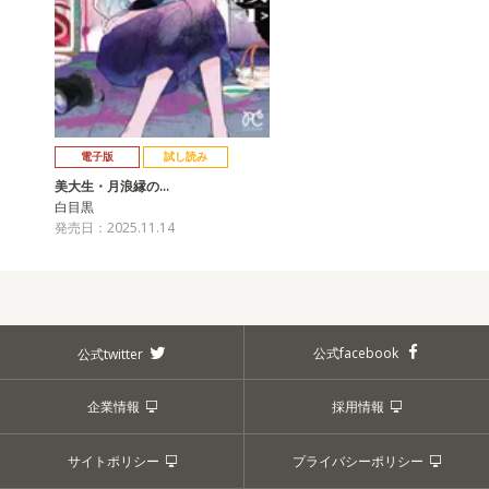
電子版
試し読み
美大生・月浪縁の…
白目黒
発売日：2025.11.14
公式facebook
公式twitter
企業情報
採用情報
サイトポリシー
プライバシーポリシー