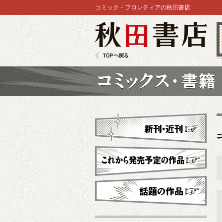
コミック・フロンティアの秋田書店
秋田書店
TOPへ戻る
コミックス
新刊・近刊
これから発売予定
話題の作品