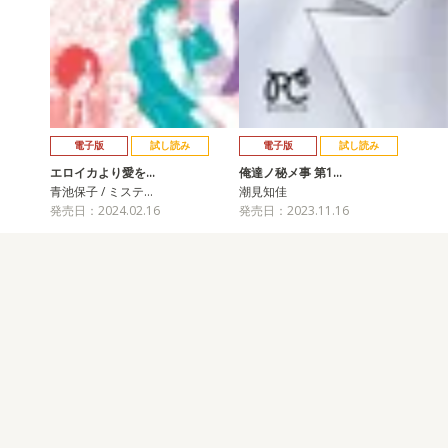
電子版
試し読み
電子版
試し読み
エロイカより愛を…
俺達ノ秘メ事 第1…
青池保子 / ミステ…
潮見知佳
発売日：2024.02.16
発売日：2023.11.16