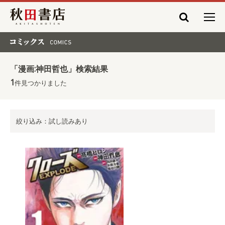
秋田書店
コミックス COMICS
「漫画:神田哲也」検索結果
1
件見つかりました
絞り込み：試し読みあり