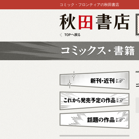
コミック・フロンティアの秋田書店
秋田書店
TOPへ戻る
コミックス
新刊・近刊
これから発売予定
話題の作品