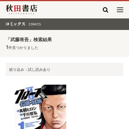
秋田書店
コミックス COMICS
「武藤将吾」検索結果
1
件見つかりました
絞り込み：試し読みあり