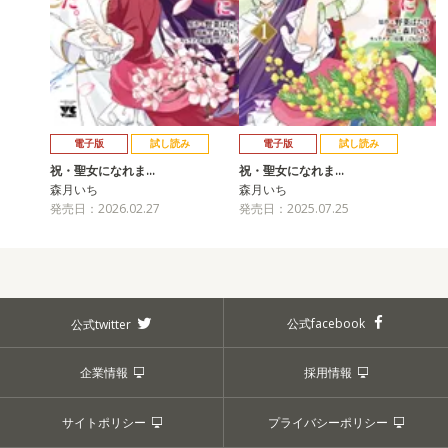
電子版
試し読み
電子版
試し読み
祝・聖女になれま…
祝・聖女になれま…
森月いち
森月いち
発売日：2026.02.27
発売日：2025.07.25
公式facebook
公式twitter
企業情報
採用情報
サイトポリシー
プライバシーポリシー