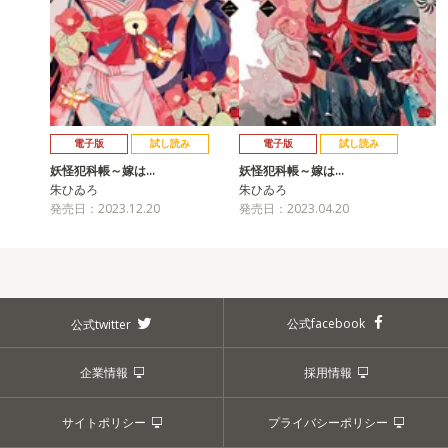
電子版
試し読み
電子版
試し読み
妖怪犯科帳～嫁は…
妖怪犯科帳～嫁は…
朱ひゐろ
朱ひゐろ
発売日：2023.12.20
発売日：2023.04.20
公式facebook
公式twitter
企業情報
採用情報
サイトポリシー
プライバシーポリシー