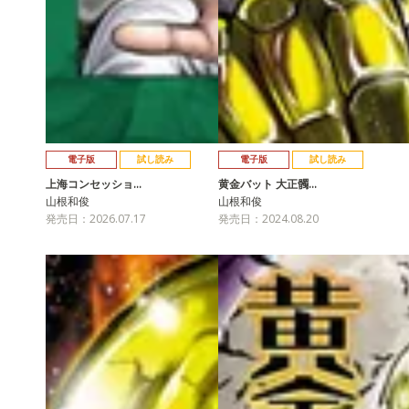
電子版
試し読み
電子版
試し読み
上海コンセッショ…
黄金バット 大正髑…
山根和俊
山根和俊
発売日：2026.07.17
発売日：2024.08.20