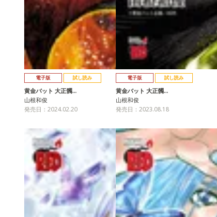
電子版
試し読み
電子版
試し読み
黄金バット 大正髑…
黄金バット 大正髑…
山根和俊
山根和俊
発売日：2024.02.20
発売日：2023.08.18