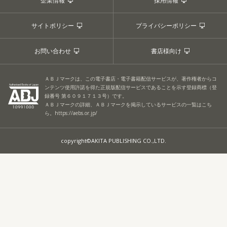
企業情報
採用情報
サイトポリシー
プライバシーポリシー
お問い合わせ
書店様向け
ＡＢＪマークは、この電子書店・電子書籍配信サービスが、著作権者からコ
ンテンツ使用許諾を得た正規版配信サービスであることを示す登録商標（登
録番号 第６０９１７１３号）です。
ＡＢＪマークの詳細、ＡＢＪマークを掲示しているサービスの一覧はこち
ら。
https://aebs.or.jp/
copyright©AKITA PUBLISHING CO.,LTD.