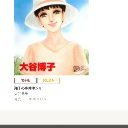
電子版
試し読み
翔子の事件簿シリ…
大谷博子
発売日：2020.03.16