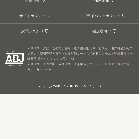
企業情報
採用情報
サイトポリシー
プライバシーポリシー
お問い合わせ
書店様向け
ＡＢＪマークは、この電子書店・電子書籍配信サービスが、著作権者からコ
ンテンツ使用許諾を得た正規版配信サービスであることを示す登録商標（登
録番号 第６０９１７１３号）です。
ＡＢＪマークの詳細、ＡＢＪマークを掲示しているサービスの一覧はこち
ら。
https://aebs.or.jp/
copyright©AKITA PUBLISHING CO.,LTD.