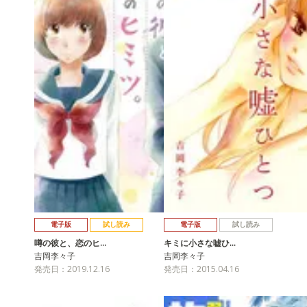
電子版
試し読み
電子版
試し読み
噂の彼と、恋のヒ…
キミに小さな嘘ひ…
吉岡李々子
吉岡李々子
発売日：2019.12.16
発売日：2015.04.16