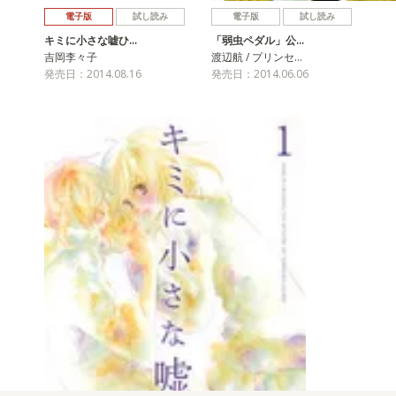
電子版
試し読み
電子版
試し読み
キミに小さな嘘ひ…
「弱虫ペダル」公…
吉岡李々子
渡辺航 / プリンセ…
発売日：2014.08.16
発売日：2014.06.06