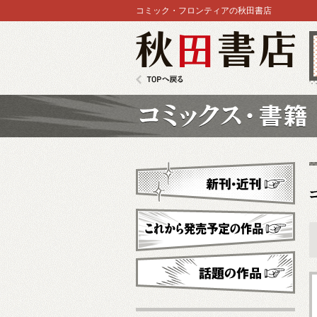
コミック・フロンティアの秋田書店
秋田書店
TOPへ戻る
コミックス
新刊・近刊
これから発売予定
話題の作品