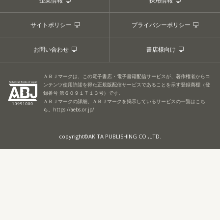
企業情報
採用情報
サイトポリシー
プライバシーポリシー
お問い合わせ
書店様向け
ＡＢＪマークは、この電子書店・電子書籍配信サービスが、著作権者からコ
ンテンツ使用許諾を得た正規版配信サービスであることを示す登録商標（登
録番号 第６０９１７１３号）です。
ＡＢＪマークの詳細、ＡＢＪマークを掲示しているサービスの一覧はこち
ら。
https://aebs.or.jp/
copyright©AKITA PUBLISHING CO.,LTD.