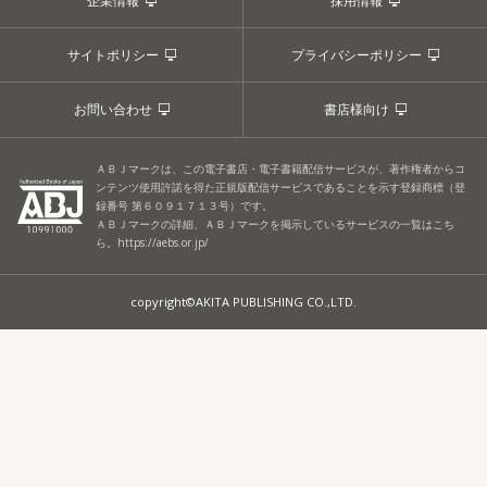
企業情報
採用情報
サイトポリシー
プライバシーポリシー
お問い合わせ
書店様向け
ＡＢＪマークは、この電子書店・電子書籍配信サービスが、著作権者からコ
ンテンツ使用許諾を得た正規版配信サービスであることを示す登録商標（登
録番号 第６０９１７１３号）です。
ＡＢＪマークの詳細、ＡＢＪマークを掲示しているサービスの一覧はこち
ら。
https://aebs.or.jp/
copyright©AKITA PUBLISHING CO.,LTD.