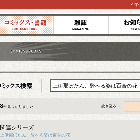
企業
コミックス
雑誌
お知らせ
8
件見つかりました
すべて
関連シリーズ
上伊那ぼたん、酔へる姿は百合の花