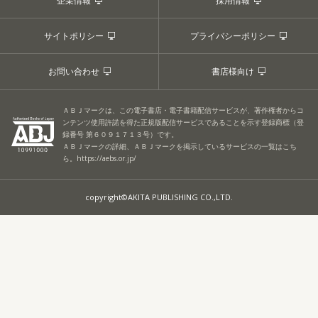
企業情報
採用情報
サイトポリシー
プライバシーポリシー
お問い合わせ
書店様向け
ＡＢＪマークは、この電子書店・電子書籍配信サービスが、著作権者からコ
ンテンツ使用許諾を得た正規版配信サービスであることを示す登録商標（登
録番号 第６０９１７１３号）です。
ＡＢＪマークの詳細、ＡＢＪマークを掲示しているサービスの一覧はこち
ら。
https://aebs.or.jp/
copyright©AKITA PUBLISHING CO.,LTD.