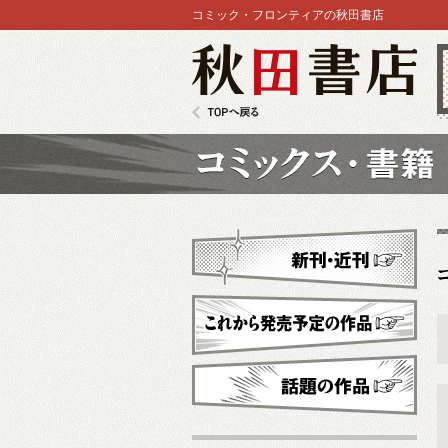
コミック・フロンティアの秋田書店
秋田書店
TOPへ戻る
コミックス
新刊・近刊
これから発売予定
話題の作品