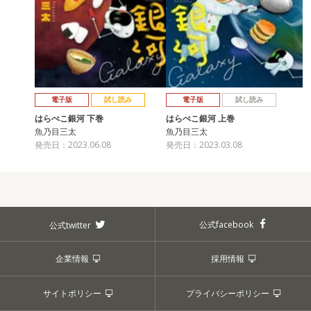
電子版
試し読み
電子版
試し読み
はらぺこ銀河 下巻
はらぺこ銀河 上巻
魚乃目三太
魚乃目三太
発売日：2023.06.08
発売日：2023.03.08
公式facebook
公式twitter
企業情報
採用情報
サイトポリシー
プライバシーポリシー