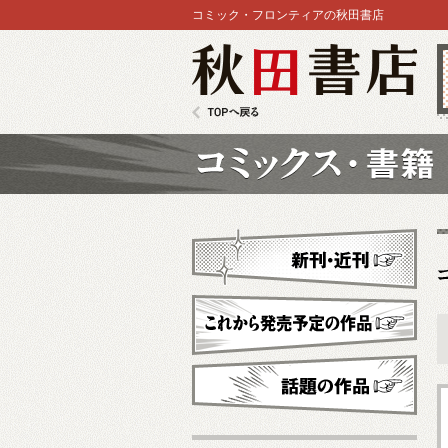
コミック・フロンティアの秋田書店
秋田書店
TOPへ戻る
コミックス
新刊・近刊
これから発売予定
話題の作品